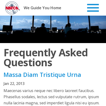
Skip
to
We Guide You Home
content
Frequently Asked
Questions
Massa Diam Tristique Urna
Jan 22, 2013
Maecenas varius neque nec libero laoreet faucibus.
Phasellus sodales, lectus sed vulputate rutrum, ipsum
nulla lacinia magna, sed imperdiet ligula nisi eu ipsum.