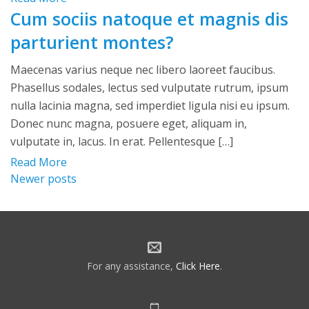
Cum sociis natoque et magnis dis
parturient montes?
Maecenas varius neque nec libero laoreet faucibus.
Phasellus sodales, lectus sed vulputate rutrum, ipsum
nulla lacinia magna, sed imperdiet ligula nisi eu ipsum.
Donec nunc magna, posuere eget, aliquam in,
vulputate in, lacus. In erat. Pellentesque […]
Read More
Posts
Newer posts
navigation
For any assistance,
Click Here
.